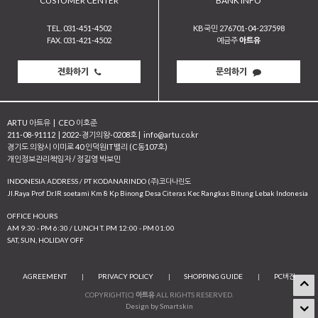
CUSTOMER CENTER
BANK INFO
TEL. 031-451-4502
KB국민 276701-04-237598
FAX. 031-421-4502
예금주
아트유
전화하기
문의하기
ARTU 아트유
|
CEO 이호준
211-08-91112
|
2022-경기의왕-0208호
|
info@artu.co.kr
경기도 의왕시 이미로 40 인덕원IT밸리 (C동107호)
개인정보관리책임자 / 정길영 박보민
INDONESIA ADDRESS / PT KODANARINDO (주)코다나린도
JI.Raya Prof Dr.IR soetami Km 8 Kp Binong Desa Citeras Kec Rangkas Bitung Lebak Indonesia
OFFICE HOURS
AM 9:30 - PM 6:30 / LUNCH T. PM 12:00 - PM 01:00
SAT, SUN, HOLIDAY OFF
AGREEMENT
|
PRIVACY POLICY
|
SHOPPING GUIDE
|
PC버전
COPYRIGHT(C)
아트유
ALL RIGHTS RESERVED.