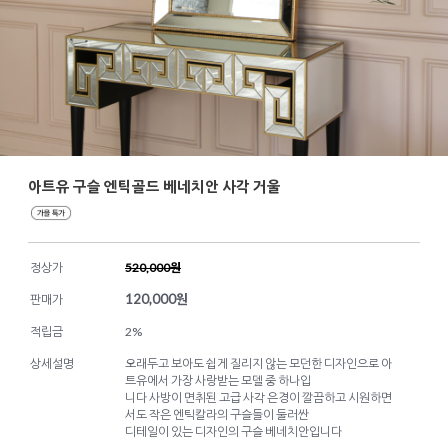
아트유 구슬 엔틱골드 베네치안 사각 거울
정상가
520,000원
120,000
원
판매가
적립금
2%
상세설명
오래두고 보아도 쉽게 질리지 않는 모던한 디자인으로 아
트유에서 가장 사랑받는 모델 중 하나입
니다 사방이 면취된 고급 사각 은경이 깔끔하고 시원하면
서도 작은 엔틱칼라의 구슬들이 둘러싼
디테일이 있는 디자인의 구슬 베네치안입니다