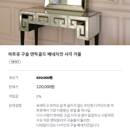
아트유 구슬 엔틱골드 베네치안 사각 거울
정상가
520,000원
120,000
원
판매가
적립금
2%
상세설명
오래두고 보아도 쉽게 질리지 않는 모던한 디자인으로 아
트유에서 가장 사랑받는 모델 중 하나입
니다 사방이 면취된 고급 사각 은경이 깔끔하고 시원하면
서도 작은 엔틱칼라의 구슬들이 둘러싼
디테일이 있는 디자인의 구슬 베네치안입니다