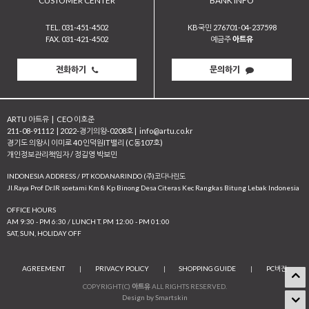
CUSTOMER CENTER
BANK INFO
TEL. 031-451-4502
KB국민 276701-04-237598
FAX. 031-421-4502
예금주
아트유
전화하기
문의하기
ARTU 아트유
|
CEO 이호준
211-08-91112
|
2022-경기의왕-0208호
|
info@artu.co.kr
경기도 의왕시 이미로 40 인덕원IT밸리 (C동107호)
개인정보관리책임자 / 정길영 박보민
INDONESIA ADDRESS / PT KODANARINDO (주)코다나린도
JI.Raya Prof Dr.IR soetami Km 8 Kp Binong Desa Citeras Kec Rangkas Bitung Lebak Indonesia
OFFICE HOURS
AM 9:30 - PM 6:30 / LUNCH T. PM 12:00 - PM 01:00
SAT, SUN, HOLIDAY OFF
AGREEMENT
|
PRIVACY POLICY
|
SHOPPING GUIDE
|
PC버전
COPYRIGHT(C)
아트유
ALL RIGHTS RESERVED.