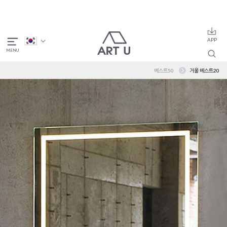
베스트50
거울 베스트20