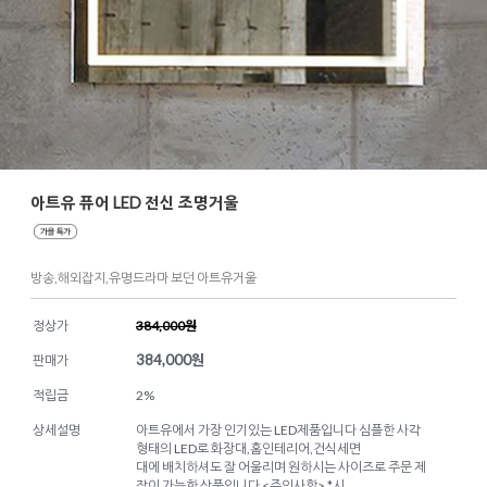
아트유 퓨어 LED 전신 조명거울
방송,해외잡지,유명드라마 보던 아트유거울
정상가
384,000원
384,000
원
판매가
적립금
2%
상세설명
아트유에서 가장 인기있는 LED제품입니다 심플한 사각
형태의 LED로 화장대,홈인테리어,건식세면
대에 배치하셔도 잘 어울리며 원하시는 사이즈로 주문 제
작이 가능한 상품입니다 <주의사항> *시