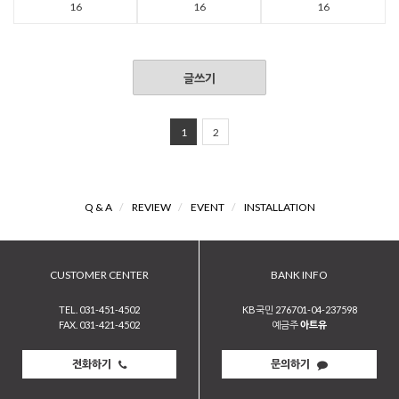
16
16
16
글쓰기
1
2
Q & A
/
REVIEW
/
EVENT
/
INSTALLATION
CUSTOMER CENTER
BANK INFO
TEL. 031-451-4502
KB국민 276701-04-237598
FAX. 031-421-4502
예금주
아트유
전화하기
문의하기