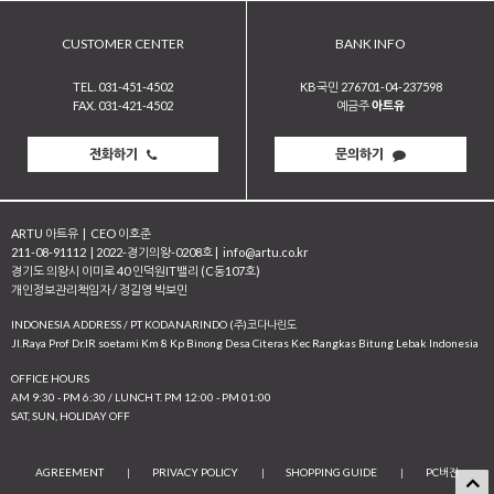
CUSTOMER CENTER
BANK INFO
TEL. 031-451-4502
KB국민 276701-04-237598
FAX. 031-421-4502
예금주
아트유
전화하기
문의하기
ARTU 아트유
|
CEO 이호준
211-08-91112
|
2022-경기의왕-0208호
|
info@artu.co.kr
경기도 의왕시 이미로 40 인덕원IT밸리 (C동107호)
개인정보관리책임자 / 정길영 박보민
INDONESIA ADDRESS / PT KODANARINDO (주)코다나린도
JI.Raya Prof Dr.IR soetami Km 8 Kp Binong Desa Citeras Kec Rangkas Bitung Lebak Indonesia
OFFICE HOURS
AM 9:30 - PM 6:30 / LUNCH T. PM 12:00 - PM 01:00
SAT, SUN, HOLIDAY OFF
AGREEMENT
|
PRIVACY POLICY
|
SHOPPING GUIDE
|
PC버전