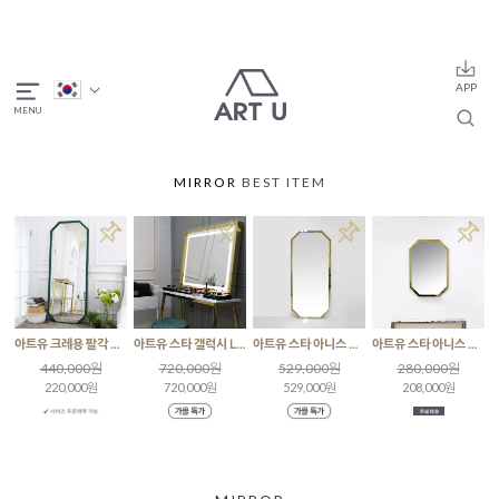
MIRROR
BEST ITEM
아트유 크레용 팔각 딥그린 주문제작 거울
아트유 스타 갤럭시 LED 미러골드 조명거울
아트유 스타 아니스 팔각 골드/로즈골드 전신거울
아트유 스타 아니스 팔각 골드 인테리어 벽거울
440,000원
720,000원
529,000원
280,000원
220,000원
720,000원
529,000원
208,000원