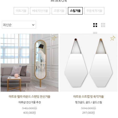
MIRROR
아트거울
베네치안거울
조명거울
스틸거울
주문제작거울
아트유 벨라 라운드 스탠딩 전신거울
아트유 스트랩 링 육각거울
의류샵 전신거울 추천
핑크골드, 골드 / 골드스틸
540,000원
594,000원
405,000원
297,000원