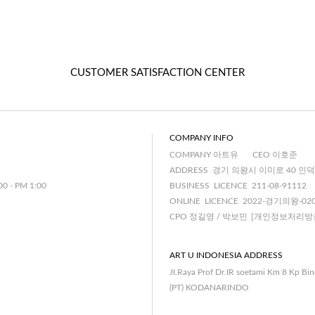
CUSTOMER SATISFACTION CENTER
COMPANY INFO
COMPANY 아트유
CEO 이호준
ADDRESS 경기 의왕시 이미로 40 인덕
00 - PM 1:00
BUSINESS LICENCE 211-08-91112
ONLINE LICENCE 2022-경기의왕-02
CPO 정길영 / 박보민
[개인정보처리방
ART U INDONESIA ADDRESS
JI.Raya Prof Dr.IR soetami Km 8 Kp Bi
(PT) KODANARINDO