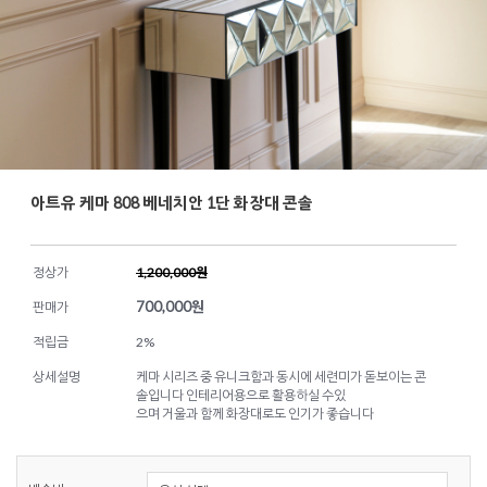
아트유 케마 808 베네치안 1단 화장대 콘솔
정상가
1,200,000원
700,000
원
판매가
적립금
2%
상세설명
케마 시리즈 중 유니크함과 동시에 세련미가 돋보이는 콘
솔입니다 인테리어용으로 활용하실 수있
으며 거울과 함께 화장대로도 인기가 좋습니다