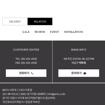
DELIVERY
RELATION
Q & A
/
REVIEW
/
EVENT
/
INSTALLATION
CUSTOMER CENTER
BANK INFO
TEL. 031-451-4502
KB국민 276701-04-237598
FAX. 031-421-4502
예금주
아트유
전화하기
문의하기
ARTU 아트유
|
CEO 이호준
211-08-91112
|
2022-경기의왕-0208호
|
info@artu.co.kr
경기도 의왕시 이미로 40 인덕원IT밸리 (C동107호)
개인정보관리책임자 / 정길영 박보민