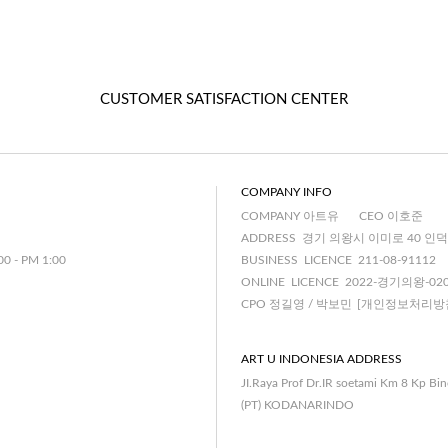
CUSTOMER SATISFACTION CENTER
COMPANY INFO
COMPANY 아트유
CEO 이호준
ADDRESS 경기 의왕시 이미로 40 인덕
00 - PM 1:00
BUSINESS LICENCE 211-08-91112
ONLINE LICENCE 2022-경기의왕-02
CPO 정길영 / 박보민
[개인정보처리방
ART U INDONESIA ADDRESS
JI.Raya Prof Dr.IR soetami Km 8 Kp Bi
(PT) KODANARINDO