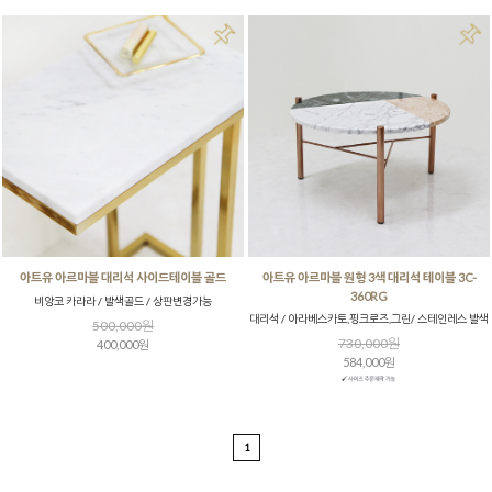
아트유 아르마블 대리석 사이드테이블 골드
아트유 아르마블 원형 3색 대리석 테이블 3C-
360RG
비앙코 카라라 / 발색골드 / 상판변경가능
대리석 / 아라베스카토,핑크로즈,그린/ 스테인레스 발색
500,000원
730,000원
400,000원
584,000원
1