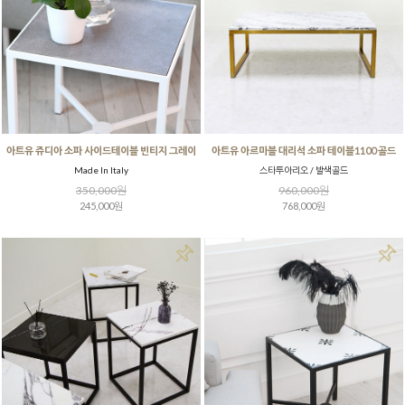
아트유 쥬디아 소파 사이드테이블 빈티지 그레이
아트유 아르마블 대리석 소파 테이블1100 골드
Made In Italy
스타투아리오 / 발색골드
350,000원
960,000원
245,000원
768,000원