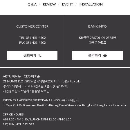
Q & A
/
REVIEW
/
EVENT
/
INSTALLATION
CUSTOMER CENTER
BANK INFO
TEL. 031-451-4502
KB국민 276701-04-237598
FAX. 031-421-4502
예금주
아트유
전화하기
문의하기
ARTU 아트유
|
CEO 이호준
211-08-91112
|
2022-경기의왕-0208호
|
info@artu.co.kr
경기도 의왕시 이미로 40 인덕원IT밸리 (C동107호)
개인정보관리책임자 / 정길영 박보민
INDONESIA ADDRESS / PT KODANARINDO (주)코다나린도
JI.Raya Prof Dr.IR soetami Km 8 Kp Binong Desa Citeras Kec Rangkas Bitung Lebak Indonesia
OFFICE HOURS
AM 9:30 - PM 6:30 / LUNCH T. PM 12:00 - PM 01:00
SAT, SUN, HOLIDAY OFF