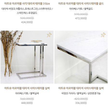
아트유 아르마블 사각 대리석 테이블 3 Size
아트유 아르마블 대리석 사이드테이블 골드
대리석-비앙코,아틀라스,포레스트그린,스타투아리오 /
아라베스카토 / 발색골드
스테인레스-유광골드
590,000원
530,000원
472,000원
424,000원
아트유 아르마블 대리석 사이드테이블 실버
아트유 아르마블 대리석 사이드테이블 실버
아라베스카토 / 발색실버
비앙코 카라라 / 발색실버 / 상판변경가능
560,000원
420,000원
448,000원
336,000원