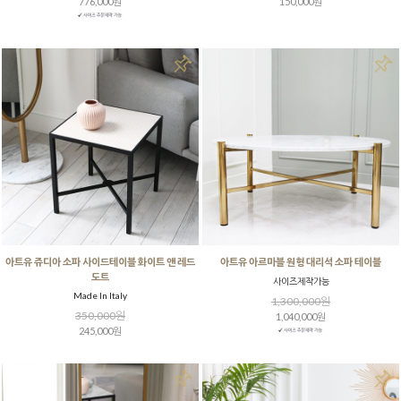
776,000원
150,000원
아트유 쥬디아 소파 사이드테이블 화이트 앤 레드
아트유 아르마블 원형 대리석 소파 테이블
도트
사이즈제작가능
Made In Italy
1,300,000원
350,000원
1,040,000원
245,000원