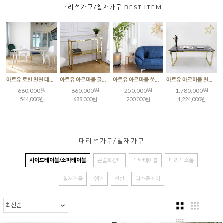
대리석가구/철재가구
BEST ITEM
아트유 로빈 천연 대리석 직사각 식탁 테이블
아트유 아르마블 글램 대리석 2단 콘솔 테이블
아트유 아르마블 쏘니아 대리석 사이드테이블
아트유 아르마블 천연 대리석 골드 직사각 식탁 테이블 / 그라지오까르니꼬
680,000원
860,000원
250,000원
1,780,000원
544,000원
688,000원
200,000원
1,224,000원
대리석가구/철재가구
사이드테이블/소파테이블
콘솔화장대
식탁테이블
대리석소품
철재거울
행거
선반
디스플레이