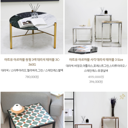
아트유 아르마블 원형 3색 대리석 테이블 3C-
아트유 아르마블 사각 대리석 테이블 3 Size
360G
대리석-비앙코,아틀라스,포레스트그린,스타투아리오 /
대리석 / 스타투아리오,엘리버리,그린 / 스테인레스발색
스테인레스-유광실버
495,000원
780,000원
396,000원