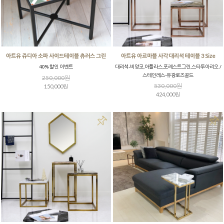
아트유 쥬디아 소파 사이드테이블 츄러스 그린
아트유 아르마블 사각 대리석 테이블 3 Size
40% 할인 이벤트
대리석-비앙코,아틀라스,포레스트그린,스타투아리오 /
스테인레스-유광로즈골드
250,000원
530,000원
150,000원
424,000원