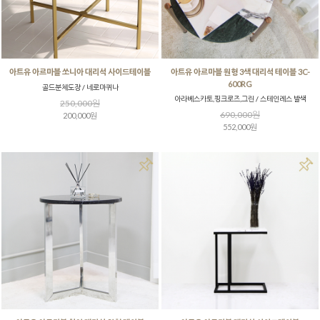
아트유 아르마블 쏘니아 대리석 사이드테이블
아트유 아르마블 원형 3색 대리석 테이블 3C-
600RG
골드분체도장 / 네로마퀴나
아라베스카토,핑크로즈,그린 / 스테인레스 발색
250,000원
690,000원
200,000원
552,000원