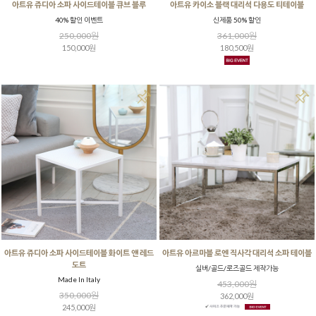
아트유 쥬디아 소파 사이드테이블 큐브 블루
아트유 카이소 블랙 대리석 다용도 티테이블
40% 할인 이벤트
신제품 50% 할인
250,000원
361,000원
150,000원
180,500원
아트유 쥬디아 소파 사이드테이블 화이트 앤 레드
아트유 아르마블 로엔 직사각 대리석 소파 테이블
도트
실버/골드/로즈골드 제작가능
Made In Italy
453,000원
350,000원
362,000원
245,000원