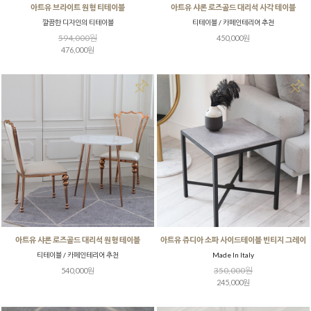
아트유 브라이트 원형 티테이블
아트유 샤론 로즈골드 대리석 사각 테이블
깔끔한 디자인의 티테이블
티테이블 / 카페인테리어 추천
594,000원
450,000원
476,000원
아트유 샤론 로즈골드 대리석 원형 테이블
아트유 쥬디아 소파 사이드테이블 빈티지 그레이
티테이블 / 카페인테리어 추천
Made In Italy
350,000원
540,000원
245,000원